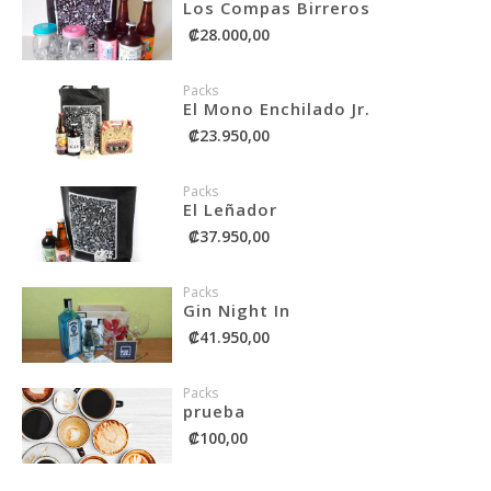
Los Compas Birreros
₡28.000,00
Packs
El Mono Enchilado Jr.
₡23.950,00
Packs
El Leñador
₡37.950,00
Packs
Gin Night In
₡41.950,00
Packs
prueba
₡100,00