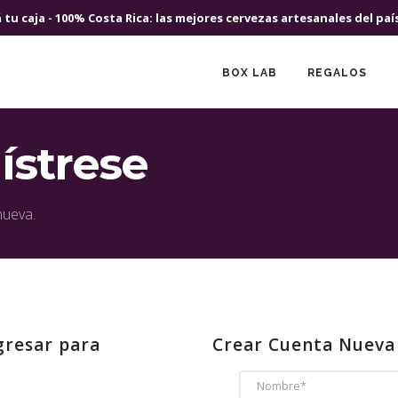
 tu caja - 100% Costa Rica: las mejores cervezas artesanales del paí
BOX LAB
REGALOS
ístrese
nueva.
gresar para
Crear Cuenta Nueva
NOMBRE*