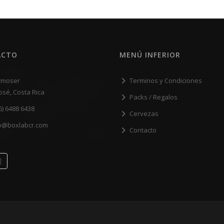
ACTO
MENÚ INFERIOR
rmoser
Terminos y Condiciones
osé, Costa Rica
Packs / Regalos
6) 6488 6438
Cervezas
o@boxlabcr.com
Contacto