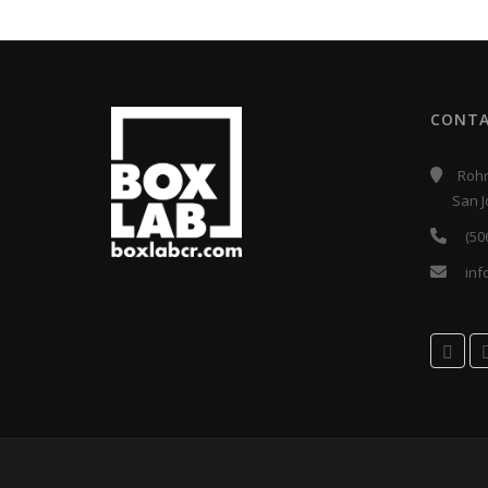
CONT
Roh
San J
(50
inf